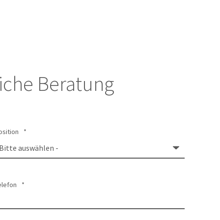
liche Beratung
osition
*
elefon
*