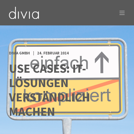
DIVIA GMBH
24. FEBRUAR 2014
USE CASES: IT-
LÖSUNGEN
VERSTÄNDLICH
MACHEN